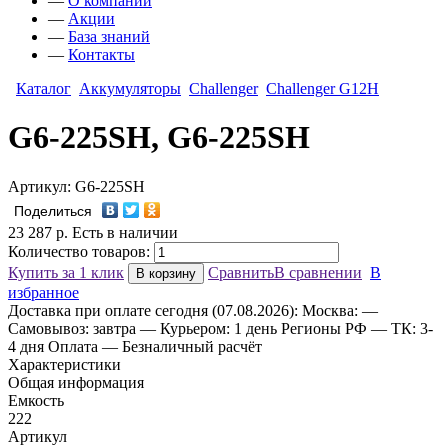
—
О компании
—
Акции
—
База знаний
—
Контакты
Каталог
Аккумуляторы
Challenger
Challenger G12H
G6-225SH, G6-225SH
Артикул: G6-225SH
Поделиться
23 287
р.
Есть в наличии
Количество товаров:
Купить за 1 клик
Сравнить
В сравнении
В
В корзину
избранное
Доставка
при оплате сегодня (07.08.2026):
Москва:
—
Самовывоз: завтра
— Курьером: 1 день
Регионы РФ
— ТК: 3-
4 дня
Оплата
— Безналичный расчёт
Характеристики
Общая информация
Емкость
222
Артикул