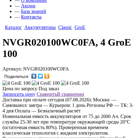
—
О компании
—
Акции
—
База знаний
—
Контакты
Каталог
Аккумуляторы
Classic
GroE
NVGR020100WC0FA, 4 GroE
100
Артикул: NVGR020100WC0FA
Поделиться
Цена по запросу
Под заказ
Запросить цену
Сравнить
В сравнении
Доставка
при оплате сегодня (07.08.2026):
Москва:
—
Самовывоз: завтра
— Курьером: 1 день
Регионы РФ
— ТК: 3-
4 дня
Оплата
— Безналичный расчёт
Номинальная емкость аккумуляторов от 75 до 2600 Aч. Срок
службы 25-30 лет при температуре окружающей среды 20°C
(остаточная емкость 80%). Проверенная временем
классическая технология с жидким электролитом.