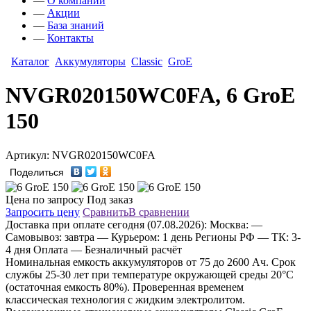
—
О компании
—
Акции
—
База знаний
—
Контакты
Каталог
Аккумуляторы
Classic
GroE
NVGR020150WC0FA, 6 GroE
150
Артикул: NVGR020150WC0FA
Поделиться
Цена по запросу
Под заказ
Запросить цену
Сравнить
В сравнении
Доставка
при оплате сегодня (07.08.2026):
Москва:
—
Самовывоз: завтра
— Курьером: 1 день
Регионы РФ
— ТК: 3-
4 дня
Оплата
— Безналичный расчёт
Номинальная емкость аккумуляторов от 75 до 2600 Aч. Срок
службы 25-30 лет при температуре окружающей среды 20°C
(остаточная емкость 80%). Проверенная временем
классическая технология с жидким электролитом.