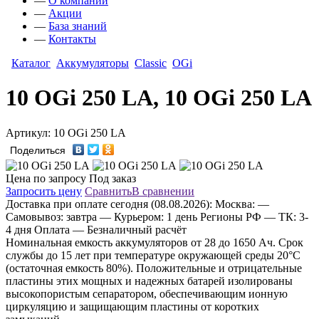
—
О компании
—
Акции
—
База знаний
—
Контакты
Каталог
Аккумуляторы
Classic
OGi
10 OGi 250 LA, 10 OGi 250 LA
Артикул: 10 OGi 250 LA
Поделиться
Цена по запросу
Под заказ
Запросить цену
Сравнить
В сравнении
Доставка
при оплате сегодня (08.08.2026):
Москва:
—
Самовывоз: завтра
— Курьером: 1 день
Регионы РФ
— ТК: 3-
4 дня
Оплата
— Безналичный расчёт
Номинальная емкость аккумуляторов от 28 до 1650 Aч. Срок
службы до 15 лет при температуре окружающей среды 20°C
(остаточная емкость 80%). Положительные и отрицательные
пластины этих мощных и надежных батарей изолированы
высокопористым сепаратором, обеспечивающим ионную
циркуляцию и защищающим пластины от коротких