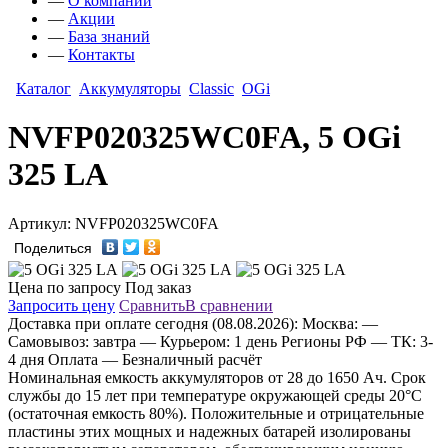
—
О компании
—
Акции
—
База знаний
—
Контакты
Каталог
Аккумуляторы
Classic
OGi
NVFP020325WC0FA, 5 OGi
325 LA
Артикул: NVFP020325WC0FA
Поделиться
Цена по запросу
Под заказ
Запросить цену
Сравнить
В сравнении
Доставка
при оплате сегодня (08.08.2026):
Москва:
—
Самовывоз: завтра
— Курьером: 1 день
Регионы РФ
— ТК: 3-
4 дня
Оплата
— Безналичный расчёт
Номинальная емкость аккумуляторов от 28 до 1650 Aч. Срок
службы до 15 лет при температуре окружающей среды 20°C
(остаточная емкость 80%). Положительные и отрицательные
пластины этих мощных и надежных батарей изолированы