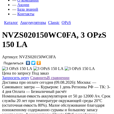
—
О компании
—
Акции
—
База знаний
—
Контакты
Каталог
Аккумуляторы
Classic
OPzS
NVZS020150WC0FA, 3 OPzS
150 LA
Артикул: NVZS020150WC0FA
Поделиться
Цена по запросу
Под заказ
Запросить цену
Сравнить
В сравнении
Доставка
при оплате сегодня (09.08.2026):
Москва:
—
Самовывоз: завтра
— Курьером: 1 день
Регионы РФ
— ТК: 3-
4 дня
Оплата
— Безналичный расчёт
Номинальная емкость аккумуляторов от 50 до 12000 Aч. Срок
службы 20 лет при температуре окружающей среды 20°C
(остаточная емкость 80%). Малое обслуживание благодаря
пониженному содержанию сурьмы и большому запасу