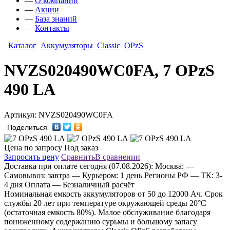
—
О компании
—
Акции
—
База знаний
—
Контакты
Каталог
Аккумуляторы
Classic
OPzS
NVZS020490WC0FA, 7 OPzS
490 LA
Артикул: NVZS020490WC0FA
Поделиться
Цена по запросу
Под заказ
Запросить цену
Сравнить
В сравнении
Доставка
при оплате сегодня (07.08.2026):
Москва:
—
Самовывоз: завтра
— Курьером: 1 день
Регионы РФ
— ТК: 3-
4 дня
Оплата
— Безналичный расчёт
Номинальная емкость аккумуляторов от 50 до 12000 Aч. Срок
службы 20 лет при температуре окружающей среды 20°C
(остаточная емкость 80%). Малое обслуживание благодаря
пониженному содержанию сурьмы и большому запасу