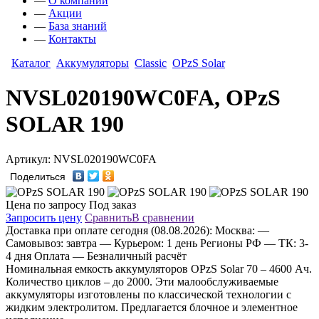
—
О компании
—
Акции
—
База знаний
—
Контакты
Каталог
Аккумуляторы
Classic
OPzS Solar
NVSL020190WC0FA, OPzS
SOLAR 190
Артикул: NVSL020190WC0FA
Поделиться
Цена по запросу
Под заказ
Запросить цену
Сравнить
В сравнении
Доставка
при оплате сегодня (08.08.2026):
Москва:
—
Самовывоз: завтра
— Курьером: 1 день
Регионы РФ
— ТК: 3-
4 дня
Оплата
— Безналичный расчёт
Номинальная емкость аккумуляторов OPzS Solar 70 – 4600 Ач.
Количество циклов – до 2000. Эти малообслуживаемые
аккумуляторы изготовлены по классической технологии с
жидким электролитом. Предлагается блочное и элементное