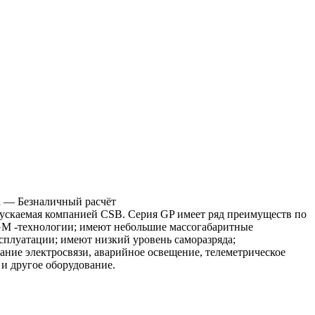
а
— Безналичный расчёт
ыпускаемая компанией CSB. Серия GP имеет ряд преимуществ по
GM -технологии; имеют небольшие массогабаритные
сплуатации; имеют низкий уровень саморазряда;
ние электросвязи, аварийное освещение, телеметрическое
 и другое оборудование.