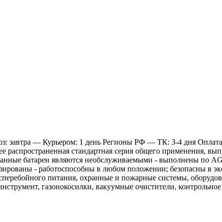
: завтра
— Курьером: 1 день
Регионы РФ
— ТК: 3-4 дня
Оплат
олее распространенная стандартная серия общего применения, в
Данные батареи являются необслуживаемыми - выполнены по A
изированы - работоспособны в любом положении; безопасны в эк
перебойного питания, охранные и пожарные системы, оборудова
инструмент, газонокосилки, вакуумные очистители, контрольное