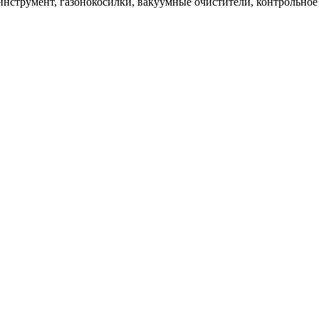
инструмент, газонокосилки, вакуумные очистители, контрольное