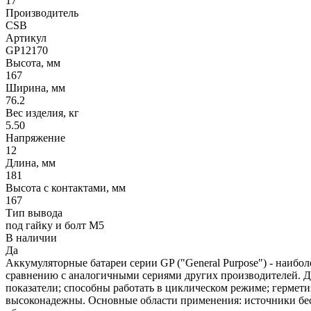
17
Производитель
СSB
Артикул
GP12170
Высота, мм
167
Ширина, мм
76.2
Вес изделия, кг
5.50
Напряжение
12
Длина, мм
181
Высота с контактами, мм
167
Тип вывода
под гайку и болт М5
В наличии
Да
Аккумуляторные батареи серии GP ("General Purpose") - наиб
сравнению с аналогичными сериями других производителей. 
показатели; способны работать в циклическом режиме; гермет
высоконадежны. Основные области применения: источники бес