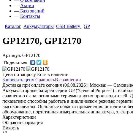
—
О компании
—
Акции
—
База знаний
—
Контакты
Каталог
Аккумуляторы
CSB Battery
GP
GP12170, GP12170
Артикул: GP12170
Поделиться
Цена по запросу
Есть в наличии
Запросить цену
Сравнить
В сравнении
Доставка
при оплате сегодня (06.08.2026):
Москва:
— Самовывоз
Аккумуляторные батареи серии GP ("General Purpose") - наиб
сравнению с аналогичными сериями других производителей. 
показатели; способны работать в циклическом режиме; гермет
высоконадежны. Основные области применения: источники бес
оборудование, портативная измерительная аппаратура, электро
Характеристики
Общая информация
Емкость