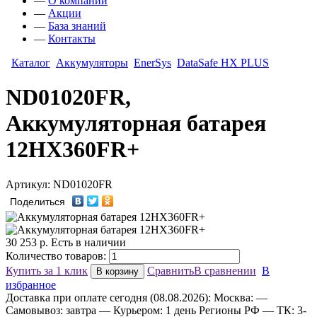
—
О компании
—
Акции
—
База знаний
—
Контакты
Каталог
Аккумуляторы
EnerSys
DataSafe HX PLUS
ND01020FR,
Аккумуляторная батарея
12HX360FR+
Артикул: ND01020FR
Поделиться
30 253
р.
Есть в наличии
Количество товаров:
Купить за 1 клик
Сравнить
В сравнении
В
В корзину
избранное
Доставка
при оплате сегодня (08.08.2026):
Москва:
—
Самовывоз: завтра
— Курьером: 1 день
Регионы РФ
— ТК: 3-