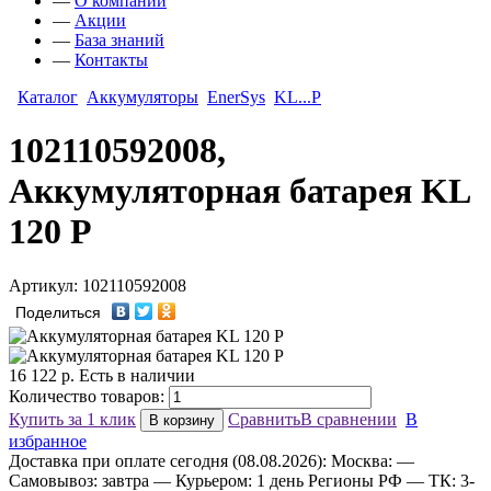
—
О компании
—
Акции
—
База знаний
—
Контакты
Каталог
Аккумуляторы
EnerSys
KL...P
102110592008,
Аккумуляторная батарея KL
120 P
Артикул: 102110592008
Поделиться
16 122
р.
Есть в наличии
Количество товаров:
Купить за 1 клик
Сравнить
В сравнении
В
В корзину
избранное
Доставка
при оплате сегодня (08.08.2026):
Москва:
—
Самовывоз: завтра
— Курьером: 1 день
Регионы РФ
— ТК: 3-