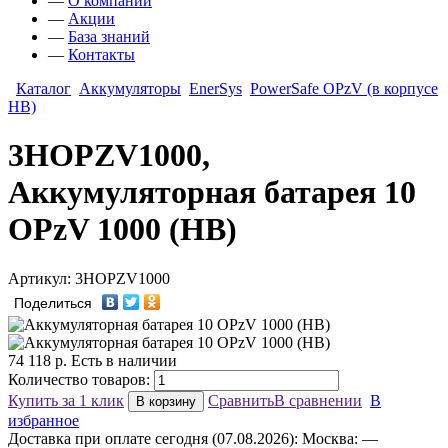
—
О компании
—
Акции
—
База знаний
—
Контакты
Каталог
Аккумуляторы
EnerSys
PowerSafe ОРzV (в корпусе
HB)
3HOPZV1000,
Аккумуляторная батарея 10
OPzV 1000 (HB)
Артикул: 3HOPZV1000
Поделиться
74 118
р.
Есть в наличии
Количество товаров:
Купить за 1 клик
Сравнить
В сравнении
В
В корзину
избранное
Доставка
при оплате сегодня (07.08.2026):
Москва:
—