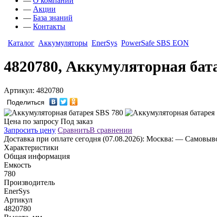
—
О компании
—
Акции
—
База знаний
—
Контакты
Каталог
Аккумуляторы
EnerSys
PowerSafe SBS EON
4820780, Аккумуляторная бат
Артикул: 4820780
Поделиться
Цена по запросу
Под заказ
Запросить цену
Сравнить
В сравнении
Доставка
при оплате сегодня (07.08.2026):
Москва:
— Самовывоз
Характеристики
Общая информация
Емкость
780
Производитель
EnerSys
Артикул
4820780