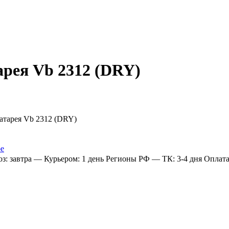
арея Vb 2312 (DRY)
ое
: завтра
— Курьером: 1 день
Регионы РФ
— ТК: 3-4 дня
Оплат