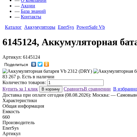
—
О компании
—
Акции
—
База знаний
—
Контакты
Каталог
Аккумуляторы
EnerSys
PowerSafe Vb
6145124, Аккумуляторная бат
Артикул: 6145124
Поделиться
83 267
р.
Есть в наличии
Количество товаров:
Купить за 1 клик
Сравнить
В сравнении
В избранн
В корзину
Доставка
при оплате сегодня (08.08.2026):
Москва:
— Самовывоз
Характеристики
Общая информация
Емкость
660
Производитель
EnerSys
Артикул