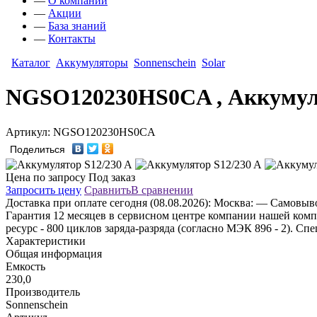
—
О компании
—
Акции
—
База знаний
—
Контакты
Каталог
Аккумуляторы
Sonnenschein
Solar
NGSO120230HS0CA , Аккумуля
Артикул: NGSO120230HS0CA
Поделиться
Цена по запросу
Под заказ
Запросить цену
Сравнить
В сравнении
Доставка
при оплате сегодня (08.08.2026):
Москва:
— Самовывоз
Гарантия 12 месяцев в сервисном центре компании нашей комп
ресурс - 800 циклов заряда-разряда (согласно МЭК 896 - 2). 
Характеристики
Общая информация
Емкость
230,0
Производитель
Sonnenschein