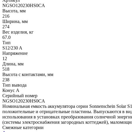
Артикул
NGSO120230HS0CA
Высота, мм
216
Ширина, мм
274
Вес изделия, кг
67.0
Тип
S12/230 A
Напряжение
12
Длина, мм
518
Высота с контактами, мм
238
Тип вывода
Конус А
Серийный номер
NGSO120230HS0CA
Номинальная емкость аккумулятора серии Sonnenschein Solar S
положительные и отрицательные пластины. Выпускаются в виде
использования в установках преобразования солнечной энерг
(системы электроснабжения загородных коттеджей), маломощны
Смежные категории