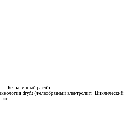
а
— Безналичный расчёт
хнологии dryfit (желеобразный электролит). Циклический
еров.