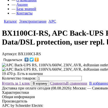
—
О компании
—
Акции
—
База знаний
—
Контакты
Каталог
Электропитание
APC
BX1100CI-RS, APC Back-UPS RS,
Data/DSL protection, user repl
Артикул: BX1100CI-RS
Поделиться
19 470
р.
Есть в наличии
Количество товаров:
Купить за 1 клик
Сравнить
В сравнении
В избранн
В корзину
Доставка
при оплате сегодня (08.08.2026):
Москва:
— Самовывоз
Характеристики
Общая информация
Производитель
APC by Schneider Electric