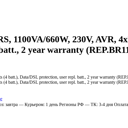
 1100VA/660W, 230V, AVR, 4xRus
. batt., 2 year warranty (REP.BR
ое
: завтра
— Курьером: 1 день
Регионы РФ
— ТК: 3-4 дня
Оплат