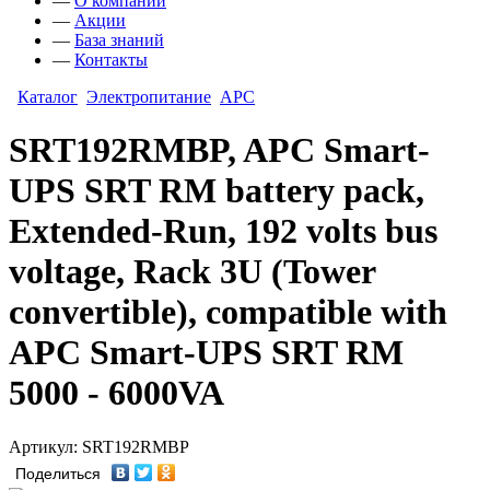
—
О компании
—
Акции
—
База знаний
—
Контакты
Каталог
Электропитание
APC
SRT192RMBP, APC Smart-
UPS SRT RM battery pack,
Extended-Run, 192 volts bus
voltage, Rack 3U (Tower
convertible), compatible with
APC Smart-UPS SRT RM
5000 - 6000VA
Артикул: SRT192RMBP
Поделиться