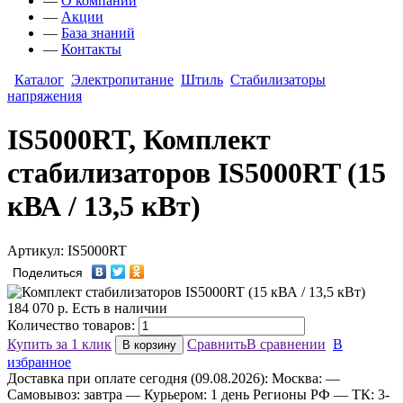
—
О компании
—
Акции
—
База знаний
—
Контакты
Каталог
Электропитание
Штиль
Стабилизаторы
напряжения
IS5000RT, Комплект
стабилизаторов IS5000RT (15
кВА / 13,5 кВт)
Артикул: IS5000RT
Поделиться
184 070
р.
Есть в наличии
Количество товаров:
Купить за 1 клик
Сравнить
В сравнении
В
В корзину
избранное
Доставка
при оплате сегодня (09.08.2026):
Москва:
—
Самовывоз: завтра
— Курьером: 1 день
Регионы РФ
— ТК: 3-