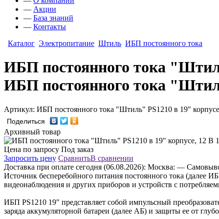
—
О компании
—
Акции
—
База знаний
—
Контакты
Каталог
Электропитание
Штиль
ИБП постоянного тока
ИБП постоянного тока "Штиль
ИБП постоянного тока "Штиль
Артикул: ИБП постоянного тока "Штиль" PS1210 в 19" корпусе
Поделиться
Архивный товар
Цена по запросу
Под заказ
Запросить цену
Сравнить
В сравнении
Доставка
при оплате сегодня (06.08.2026):
Москва:
— Самовывоз
Источник бесперебойного питания постоянного тока (далее ИБ
видеонаблюдения и других приборов и устройств с потребляем
ИБП PS1210 19" представляет собой импульсный преобразоват
заряда аккумуляторной батареи (далее АБ) и защиты ее от глубо