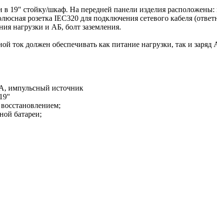
 в 19" стойку/шкаф. На передней панели изделия расположены:
люсная розетка IEC320 для подключения сетевого кабеля (ответна
ия нагрузки и АБ, болт заземления.
й ток должен обеспечивать как питание нагрузки, так и заряд 
 A, импульсный источник
19"
 восстановлением;
ной батареи;