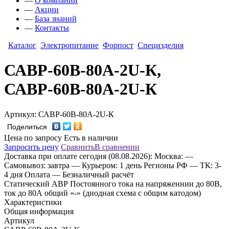
—
О компании
—
Акции
—
База знаний
—
Контакты
Каталог
Электропитание
Форпост
Специзделия
САВР-60В-80А-2U-К,
САВР-60В-80А-2U-К
Артикул: САВР-60В-80А-2U-К
Поделиться
Цена по запросу
Есть в наличии
Запросить цену
Сравнить
В сравнении
Доставка
при оплате сегодня (08.08.2026):
Москва:
—
Самовывоз: завтра
— Курьером: 1 день
Регионы РФ
— ТК: 3-
4 дня
Оплата
— Безналичный расчёт
Статический АВР Постоянного тока на напряженнии до 80В,
ток до 80А общий «-» (диодная схема с общим катодом)
Характеристики
Общая информация
Артикул