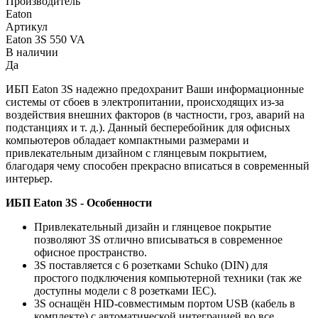
Производитель
Eaton
Артикул
Eaton 3S 550 VA
В наличии
Да
ИБП Eaton 3S надежно предохранит Ваши информационные
системы от сбоев в электропитании, происходящих из-за
воздействия внешних факторов (в частности, гроз, аварий на
подстанциях и т. д.). Данный бесперебойник для офисных
компьютеров обладает компактными размерами и
привлекательным дизайном с глянцевым покрытием,
благодаря чему способен прекрасно вписаться в современный
интерьер.
ИБП Eaton 3S - Особенности
Привлекательный дизайн и глянцевое покрытие
позволяют 3S отлично вписываться в современное
офисное пространство.
3S поставляется с 6 розетками Schuko (DIN) для
простого подключения компьютерной техники (так же
доступны модели с 8 розетками IEC).
3S оснащён HID-совместимым портом USB (кабель в
комплекте) с автоматической интеграцией во все