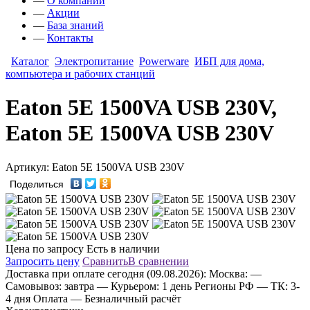
—
О компании
—
Акции
—
База знаний
—
Контакты
Каталог
Электропитание
Powerware
ИБП для дома,
компьютера и рабочих станций
Eaton 5E 1500VA USB 230V,
Eaton 5E 1500VA USB 230V
Артикул: Eaton 5E 1500VA USB 230V
Поделиться
Цена по запросу
Есть в наличии
Запросить цену
Сравнить
В сравнении
Доставка
при оплате сегодня (09.08.2026):
Москва:
—
Самовывоз: завтра
— Курьером: 1 день
Регионы РФ
— ТК: 3-
4 дня
Оплата
— Безналичный расчёт