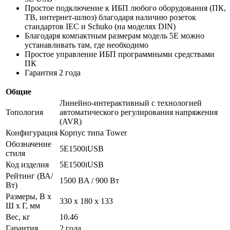
Простое подключение к ИБП любого оборудования (ПК,
ТВ, интернет-шлюз) благодаря наличию розеток
стандартов IEC и Schuko (на моделях DIN)
Благодаря компактным размерам модель 5Е можно
устанавливать там, где необходимо
Простое управление ИБП программными средствами
ПК
Гарантия 2 года
Общие
Линейно-интерактивный с технологией
Топология
автоматического регулирования напряжения
(AVR)
Конфигурация
Корпус типа Tower
Обозначение
5E1500iUSB
стиля
Код изделия
5E1500iUSB
Рейтинг (ВА/
1500 BA / 900 Вт
Вт)
Размеры, В x
330 x 180 x 133
Ш x Г, мм
Вес, кг
10.46
Гарантия
2 года