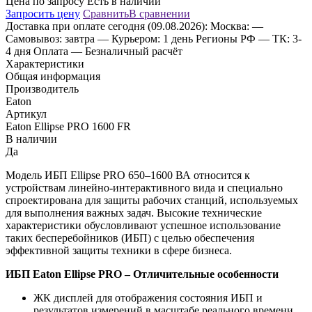
Цена по запросу
Есть в наличии
Запросить цену
Сравнить
В сравнении
Доставка
при оплате сегодня (09.08.2026):
Москва:
—
Самовывоз: завтра
— Курьером: 1 день
Регионы РФ
— ТК: 3-
4 дня
Оплата
— Безналичный расчёт
Характеристики
Общая информация
Производитель
Eaton
Артикул
Eaton Ellipse PRO 1600 FR
В наличии
Да
Модель ИБП Ellipse PRO 650–1600 ВА относится к
устройствам линейно-интерактивного вида и специально
спроектирована для защиты рабочих станций, используемых
для выполнения важных задач. Высокие технические
характеристики обусловливают успешное использование
таких бесперебойников (ИБП) с целью обеспечения
эффективной защиты техники в сфере бизнеса.
ИБП Eaton Ellipse PRO – Отличительные особенности
ЖК дисплей для отображения состояния ИБП и
результатов измерений в масштабе реального времени