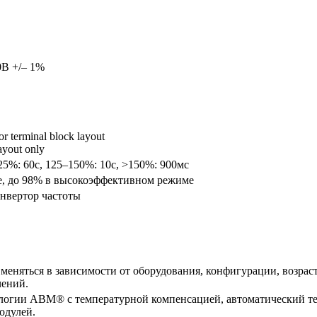
0В +/– 1%
r terminal block layout
25%: 60с, 125–150%: 10с, >150%: 900мс
ne, до 98% в высокоэффективном режиме
онвертор частоты
меняться в зависимости от оборудования, конфигурации, возраст
чений.
ологии ABM® с температурной компенсацией, автоматический тест
одулей.