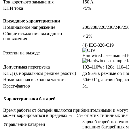
Ток короткого замыкания
150 A
КНИ тока
<5%
Выходные характеристики
Номинальное напряжение
200/208/220/230/240/25
Общие искажения выходного
< 2%
напряжения
(4) IEC-320-C19
Розетки на выходе
Hardwired - see manual fo
Допустимая перегрузка
102–110% : 120с, 110–1
КПД (в нормальном режиме работы)
до 95% в режиме on-li
Номинальная выходная частота
50/60 Гц, автовыбор, к
Крест-фактор
3:1
Характеристики батарей
Время работы от батарей являются приблизительными и могут 
может варьироваться в пределах +/- 15% от этих типичных зна
Заряд батарей по техн
Управление батареей
внешних батарейных м