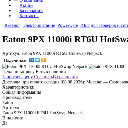
—
О компании
—
Акции
—
База знаний
—
Контакты
Каталог
Электропитание
Powerware
ИБП для серверов и сет
Eaton 9PX 11000i RT6U HotSw
Артикул: Eaton 9PX 11000i RT6U HotSwap Netpack
Поделиться
Цена по запросу
Есть в наличии
Запросить цену
Сравнить
В сравнении
Доставка
при оплате сегодня (08.08.2026):
Москва:
— Самовывоз
Характеристики
Общая информация
Производитель
Eaton
Артикул
Eaton 9PX 11000i RT6U HotSwap Netpack
В наличии
Да