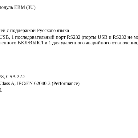
модуль EBM (3U)
ей с поддержкой Русского языка
т USB, 1 последовательный порт RS232 (порты USB и RS232 не мо
ленного ВКЛ/ВЫКЛ и 1 для удаленного аварийного отключения,
78, CSA 22.2
Class A, IEC/EN 62040-3 (Performance)
UL