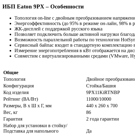
ИБП Eaton 9PX – Особенности
Топология on-line с двойным преобразованием напряжен
Энергоэффективность (до 95% в режиме он-лайн, 98% 
ЖК-дисплей с поддержкой русского языка
Позволяет подключить больше активной нагрузки благо
Возможность параллельной работы по технологии HotSy
Сервисный байпас входит в стандартную комплектацию 
Измерение энергопотребления в кВт отображается на дис
Совместим с виртуализированными средами (VMware, Hype
Общие
Топология
Двойное преобразован
Конфигурация
Стойка/Башня
Код изделия
9PX11KiRTNBP
Рейтинг (ВА/Вт)
11000/10000
Размеры, В x Ш x Г, мм
440 x 260 x 700
Вес, кг
86
Гарантия
2 года гарантии
Набор для установки в стойку/
Подставка для напольного
Да