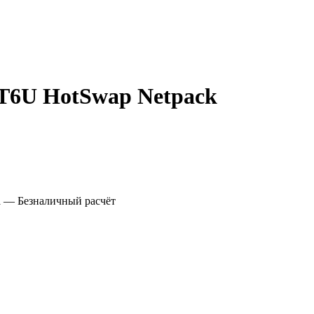
RT6U HotSwap Netpack
а
— Безналичный расчёт