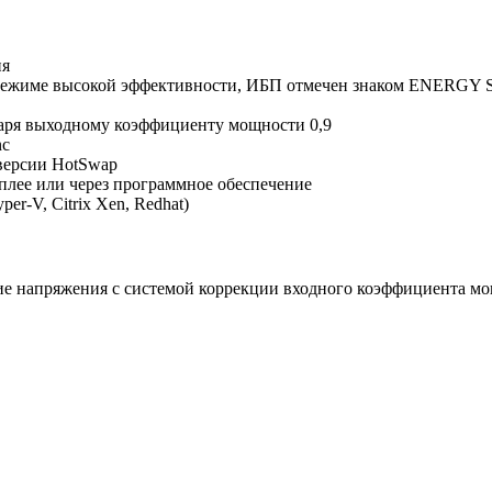
ия
в режиме высокой эффективности, ИБП отмечен знаком ENERGY
даря выходному коэффициенту мощности 0,9
nc
версии HotSwap
плее или через программное обеспечение
r-V, Citrix Xen, Redhat)
ие напряжения с системой коррекции входного коэффициента м