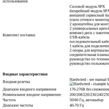
использования
Силовой модуль 9PX
батарейный модуль 9P
внешний сервисный ба
плата сетевого монито
2 кронштейна для монта
2 универсальных креп
компакт-диск с пакетом
Комплект поставки
USB-кабель
последовательный кабе
1 кабель для подключе
2 опоры для вертикаль
соединительная планка
руководство по техник
руководство пользоват
Входные характеристики
Hardwired - see manual fo
Входная розетка
Диапазон входного напряжения
176-276В без снижения
Номинальное входное напряжение
200/208/220/230/240/25
Частота
50/60 Гц, автовыбор
Диапазон частоты
40-70 Гц