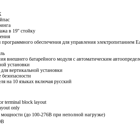
X
йпас
ринга
жа в 19'' стойку
ления
 программного обеспечения для управления электропитанием Eaton
ль
ния внешнего батарейного модуля с автоматическим автоопреде
ной установки
 для вертикальной установки
е безопасности
еля на 10 языках включая русский
r terminal block layout
 мощности (до 100-276В при неполной нагрузке)
0В