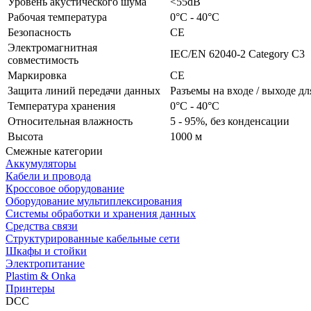
Уровень акустического шума
<55dB
Рабочая температура
0°C - 40°C
Безопасность
CE
Электромагнитная
IEC/EN 62040-2 Category C3
совместимость
Маркировка
CE
Защита линий передачи данных
Разъемы на входе / выходе д
Температура хранения
0°C - 40°C
Относительная влажность
5 - 95%, без конденсации
Высота
1000 м
Смежные категории
Аккумуляторы
Кабели и провода
Кроссовое оборудование
Оборудование мультиплексирования
Системы обработки и хранения данных
Средства связи
Структурированные кабельные сети
Шкафы и стойки
Электропитание
Plastim & Onka
Принтеры
DCC