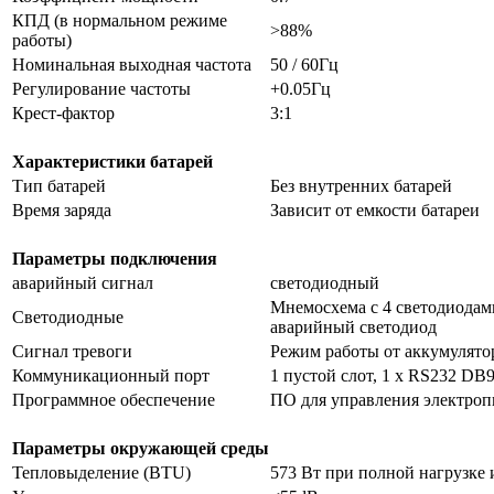
КПД (в нормальном режиме
>88%
работы)
Номинальная выходная частота
50 / 60Гц
Регулирование частоты
+0.05Гц
Крест-фактор
3:1
Характеристики батарей
Тип батарей
Без внутренних батарей
Время заряда
Зависит от емкости батареи
Параметры подключения
аварийный сигнал
светодиодный
Мнемосхема с 4 светодиодами
Светодиодные
аварийный светодиод
Сигнал тревоги
Режим работы от аккумулятор
Коммуникационный порт
1 пустой слот, 1 x RS232 DB9
Программное обеспечение
ПО для управления электро
Параметры окружающей среды
Тепловыделение (BTU)
573 Вт при полной нагрузке 