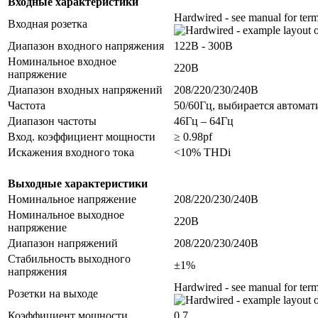
Входные характеристики
Hardwired - see manual for term
Входная розетка
Диапазон входного напряжения
122В - 300В
Номинальное входное
220B
напряжение
Диапазон входных напряжений
208/220/230/240B
Частота
50/60Гц, выбирается автомат
Диапазон частоты
46Гц – 64Гц
Вход. коэффициент мощности
≥ 0.98pf
Искажения входного тока
<10% THDi
Выходные характеристики
Номинальное напряжение
208/220/230/240B
Номинальное выходное
220B
напряжение
Диапазон напряжений
208/220/230/240B
Стабильность выходного
±1%
напряжения
Hardwired - see manual for term
Розетки на выходе
Коэффициент мощности
0.7