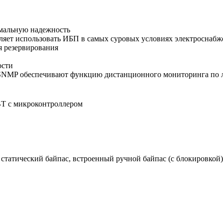
имальную надежность
ляет использовать ИБП в самых суровых условиях электроснабж
я резервирования
ости
SNMP обеспечивают функцию дистанционного мониторинга по л
BT с микроконтроллером
статический байпас, встроенный ручной байпас (с блокировкой)