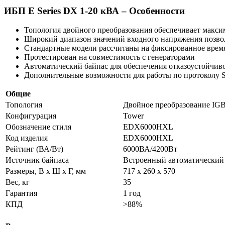
ИБП E Series DX 1-20 кВА – Особенности
Топология двойного преобразования обеспечивает макс
Широкий диапазон значений входного напряжения позво
Стандартные модели рассчитаны на фиксированное врем
Протестирован на совместимость с генераторами
Автоматический байпас для обеспечения отказоустойчив
Дополнительные возможности для работы по протоколу 
Общие
Топология
Двойное преобразование IG
Конфигурация
Tower
Обозначение стиля
EDX6000HXL
Код изделия
EDX6000HXL
Рейтинг (ВА/Вт)
6000ВА/4200Вт
Источник байпаса
Встроенный автоматический 
Размеры, В x Ш x Г, мм
717 x 260 x 570
Вес, кг
35
Гарантия
1 год
КПД
>88%