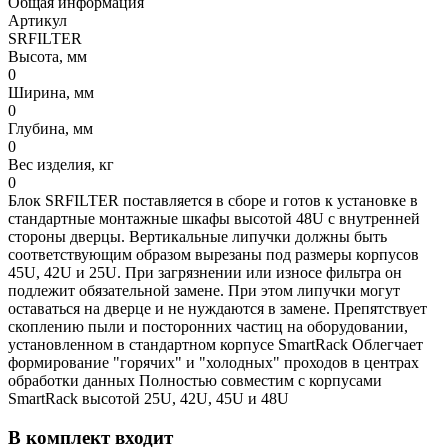
Общая информация
Артикул
SRFILTER
Высота, мм
0
Ширина, мм
0
Глубина, мм
0
Вес изделия, кг
0
Блок SRFILTER поставляется в сборе и готов к установке в
стандартные монтажные шкафы высотой 48U с внутренней
стороны дверцы. Вертикальные липучки должны быть
соответствующим образом вырезаны под размеры корпусов
45U, 42U и 25U. При загрязнении или износе фильтра он
подлежит обязательной замене. При этом липучки могут
оставаться на дверце и не нуждаются в замене. Препятствует
скоплению пыли и посторонних частиц на оборудовании,
установленном в стандартном корпусе SmartRack Облегчает
формирование "горячих" и "холодных" проходов в центрах
обработки данных Полностью совместим с корпусами
SmartRack высотой 25U, 42U, 45U и 48U
В комплект входит