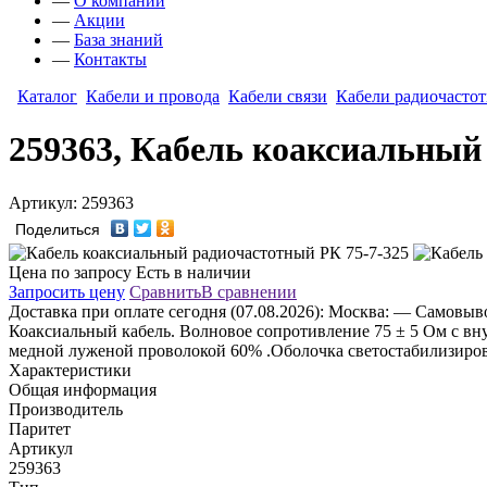
—
О компании
—
Акции
—
База знаний
—
Контакты
Каталог
Кабели и провода
Кабели связи
Кабели радиочасто
259363, Кабель коаксиальный
Артикул: 259363
Поделиться
Цена по запросу
Есть в наличии
Запросить цену
Сравнить
В сравнении
Доставка
при оплате сегодня (07.08.2026):
Москва:
— Самовывоз
Коаксиальный кабель. Волновое сопротивление 75 ± 5 Ом с в
медной луженой проволокой 60% .Оболочка светостабилизиров
Характеристики
Общая информация
Производитель
Паритет
Артикул
259363