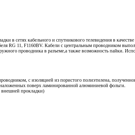
дки в сетях кабельного и спутникового телевидения в качестве
беля RG 11, F1160BV. Кабели с центральным проводником выпо
ружного проводника в разъеме,а также возможность пайки. Испо
проводником, с изоляцией из пористого полиэтилена, полученн
 наложенных поверх ламинированной алюминиевой фольги.
я внешней прокладки)