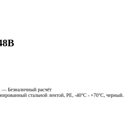
48B
а
— Безналичный расчёт
нированный стальной лентой, PE, -40°C - +70°C, черный.