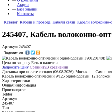
—
О компании
—
Акции
—
База знаний
—
Контакты
Каталог
Кабели и провода
Кабели связи
Кабели волоконно-
245407, Кабель волоконно-оп
Артикул: 245407
Поделиться
Цена по запросу
Есть в наличии
Запросить цену
Сравнить
В сравнении
Доставка
при оплате сегодня (06.08.2026):
Москва:
— Самовывоз
Кабель волоконно-оптический 9/125 одномодовый, 12 волокон, 
Характеристики
Общая информация
Производитель
Teldor
Артикул
245407
Тип