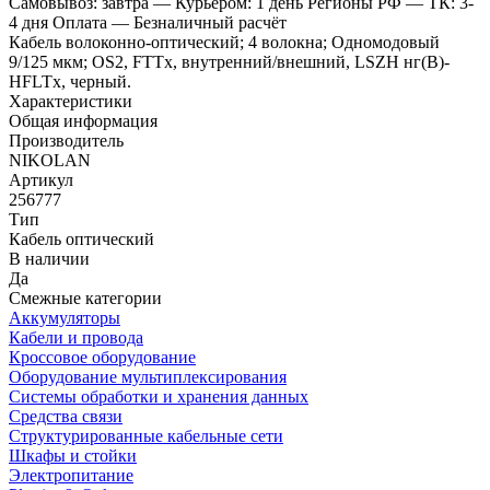
Самовывоз: завтра
— Курьером: 1 день
Регионы РФ
— ТК: 3-
4 дня
Оплата
— Безналичный расчёт
Кабель волоконно-оптический; 4 волокна; Одномодовый
9/125 мкм; OS2, FTTx, внутренний/внешний, LSZH нг(B)-
HFLTx, черный.
Характеристики
Общая информация
Производитель
NIKOLAN
Артикул
256777
Тип
Кабель оптический
В наличии
Да
Смежные категории
Аккумуляторы
Кабели и провода
Кроссовое оборудование
Оборудование мультиплексирования
Системы обработки и хранения данных
Средства связи
Структурированные кабельные сети
Шкафы и стойки
Электропитание