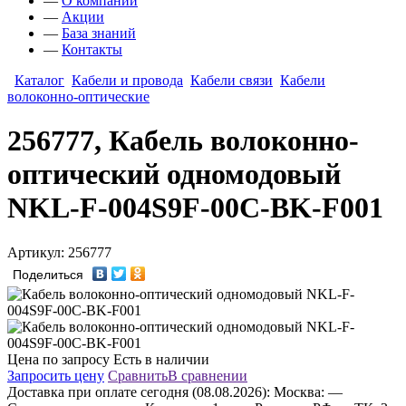
—
О компании
—
Акции
—
База знаний
—
Контакты
Каталог
Кабели и провода
Кабели связи
Кабели
волоконно-оптические
256777, Кабель волоконно-
оптический одномодовый
NKL-F-004S9F-00C-BK-F001
Артикул: 256777
Поделиться
Цена по запросу
Есть в наличии
Запросить цену
Сравнить
В сравнении
Доставка
при оплате сегодня (08.08.2026):
Москва:
—