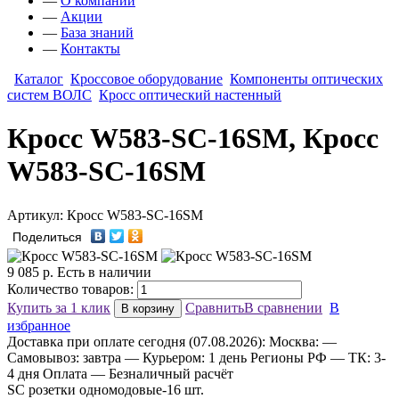
—
О компании
—
Акции
—
База знаний
—
Контакты
Каталог
Кроссовое оборудование
Компоненты оптических
систем ВОЛС
Кросс оптический настенный
Кросс W583-SC-16SM, Кросс
W583-SC-16SM
Артикул: Кросс W583-SC-16SM
Поделиться
9 085
р.
Есть в наличии
Количество товаров:
Купить за 1 клик
Сравнить
В сравнении
В
В корзину
избранное
Доставка
при оплате сегодня (07.08.2026):
Москва:
—
Самовывоз: завтра
— Курьером: 1 день
Регионы РФ
— ТК: 3-
4 дня
Оплата
— Безналичный расчёт
SC розетки одномодовые-16 шт.