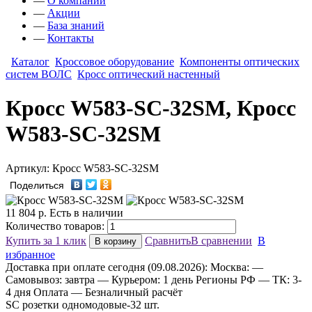
—
О компании
—
Акции
—
База знаний
—
Контакты
Каталог
Кроссовое оборудование
Компоненты оптических
систем ВОЛС
Кросс оптический настенный
Кросс W583-SC-32SM, Кросс
W583-SC-32SM
Артикул: Кросс W583-SC-32SM
Поделиться
11 804
р.
Есть в наличии
Количество товаров:
Купить за 1 клик
Сравнить
В сравнении
В
В корзину
избранное
Доставка
при оплате сегодня (09.08.2026):
Москва:
—
Самовывоз: завтра
— Курьером: 1 день
Регионы РФ
— ТК: 3-
4 дня
Оплата
— Безналичный расчёт
SC розетки одномодовые-32 шт.