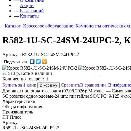
—
О компании
—
Акции
—
База знаний
—
Контакты
Каталог
Кроссовое оборудование
Компоненты оптических с
R582-1U-SC-24SM-24UPC-2, К
Артикул: R582-1U-SC-24SM-24UPC-2
Поделиться
21 513
р.
Есть в наличии
Количество товаров:
Купить за 1 клик
Сравнить
В сравнении
В избранн
В корзину
Доставка
при оплате сегодня (07.08.2026):
Москва:
— Самовывоз
SC розетки одномодовые-24 шт.; пигтейлы SC/UPC, 9/125 мкм-24
Характеристики
Общая информация
Производитель
ПТ Плюс
Артикул
R582-1U-SC-24SM-24UPC-2