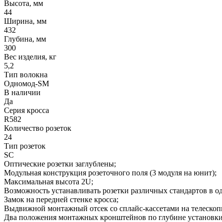
Высота, мм
44
Ширина, мм
432
Глубина, мм
300
Вес изделия, кг
5,2
Тип волокна
Одномод-SM
В наличии
Да
Серия кросса
R582
Количество розеток
24
Тип розеток
SC
Оптические розетки заглублены;
Модульная конструкция розеточного поля (3 модуля на юнит);
Максимальная высота 2U;
Возможность устанавливать розетки различных стандартов в од
Замок на передней стенке кросса;
Выдвижной монтажный отсек со сплайс-кассетами на телеско
Два положения монтажных кронштейнов по глубине установки