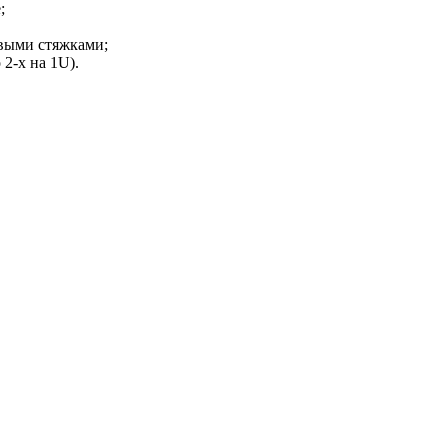
;
выми стяжками;
2-х на 1U).