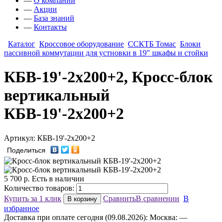
—
О компании
—
Акции
—
База знаний
—
Контакты
Каталог
Кроссовое оборудование
ССКТБ Томас
Блоки
пассивной коммутации для устновки в 19" шкафы и стойки
КБВ-19'-2x200+2, Кросс-блок
вертикальный
КБВ-19'-2x200+2
Артикул: КБВ-19'-2x200+2
Поделиться
5 700
р.
Есть в наличии
Количество товаров:
Купить за 1 клик
Сравнить
В сравнении
В
В корзину
избранное
Доставка
при оплате сегодня (09.08.2026):
Москва:
—