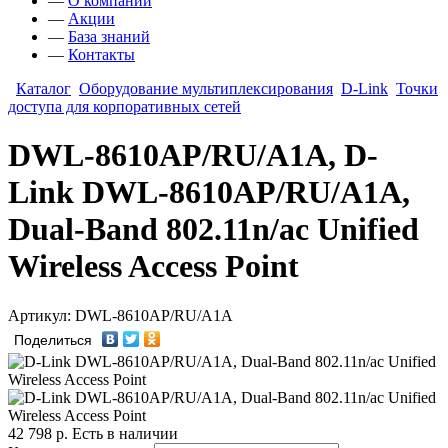
—
О компании
—
Акции
—
База знаний
—
Контакты
Каталог
Оборудование мультиплексирования
D-Link
Точки
доступа для корпоративных сетей
DWL-8610AP/RU/A1A, D-
Link DWL-8610AP/RU/A1A,
Dual-Band 802.11n/ac Unified
Wireless Access Point
Артикул: DWL-8610AP/RU/A1A
Поделиться
42 798
р.
Есть в наличии