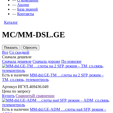
—
О компании
—
Акции
—
База знаний
—
Контакты
Каталог
MС/MM-DSL.GE
Все
Со скидкой
Сначала дешевле
Сначала дешевле
Сначала дороже
По новизне
Есть в наличии
MМ-dsl.GE-ТМ …слоты на 2 SFP, режим –
ТМ, сл.связь, телеконтроль
Артикул ИГУЛ.469436.049
Цена по запросу
Купить
Сравнить
В сравнении
Есть в наличии
MМ-dsl.GE-ADМ …слоты на4 SFP, режим –