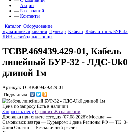
—
О компании
—
Акции
—
База знаний
—
Контакты
Каталог
Оборудование
мультиплексирования
Пульсар
Kабели
Кабели типа: БУР-32
ЛИН - свободные концы
ТСВР.469439.429-01, Кабель
линейный БУР-32 - ЛДС-Uk0
длиной 1м
Артикул: ТСВР.469439.429-01
Поделиться
Цена по запросу
Есть в наличии
Запросить цену
Сравнить
В сравнении
Доставка
при оплате сегодня (07.08.2026):
Москва:
—
Самовывоз: завтра
— Курьером: 1 день
Регионы РФ
— ТК: 3-
4 дня
Оплата
— Безналичный расчёт