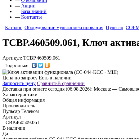
—
О компании
—
Акции
—
База знаний
—
Контакты
Каталог
Оборудование мультиплексирования
Пульсар
СОР
ТСВР.460509.061, Ключ акти
Артикул: ТСВР.460509.061
Поделиться
Цена по запросу
Есть в наличии
Запросить цену
Сравнить
В сравнении
Доставка
при оплате сегодня (06.08.2026):
Москва:
— Самовывоз
Характеристики
Общая информация
Производитель
Пульсар-Телеком
Артикул
ТСВР.460509.061
В наличии
Да