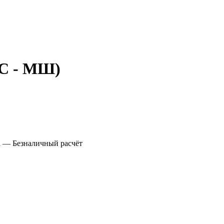
СС - МШ)
а
— Безналичный расчёт