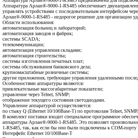
Аппаратура Арлан®-9000-1-RS485 предназначена для подключен
Аппаратура Арлан®-9000-1-RS485 обеспечивает двунаправленн
управлять устройствами с последовательным интерфейсом через
Арлан®-9000-1-RS485 - недорогое решение для организации уд
Области использования:
автоматизация больниц и лабораторий;
автоматизация заводов и фабрик;
системы SCADA;
телекоммуникации;
автоматизация управления складами;
автоматизация строительства;
системы изготовления печатных плат;
системы обслуживания банковского дела;
крупномасштабные розничные системы;
другие приложения, требующие управления удаленными после
Особенностями аппаратуры являются:
привлекательные массогабаритные показатели;
управление через Telnet, SNMP;
отображение текущего состояния светодиодами.
Управление аппаратурой осуществляется:
по стыку Q (Ethernet 10/100Base-T) по протоколам Telnet, SNMP
В комплект поставки входит cпециальное программное обеспеч
аппаратуры Арлан®-9000-1-RS485. Это позволяет произвольно
1-RS485, так, как если бы они были подключены к COM-порту
Интерфейс Еthernet 10/100Base-T