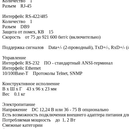
Количество 1
Разъем RJ-45
Интерфейс RS-422/485
Количество 1
Разъем DB9
Защита от помех, КВ 15
Скорость от 75 до 921 600 бит/с (включительно)
Поддержка сигналов Data+/- (2-проводный), TxD+/-, RxD+/- 
Управление
Интерфейс RS-232 ПО - стандартный ANSI-терминал
Интерфейс Ethernet
10/100Base-T Протоколы Telnet, SNMP
Конструктивное исполнение
В x Ш x Г 43 x 96 x 23 мм
Вес 0.1 кг
Электропитание
Напряжение DC 12,24 В или 36 - 75 В опционально
Есть возможность подключения внешнего адаптера питания дл
Потребляемая мощность до 1, 2 Вт
Смежные категории