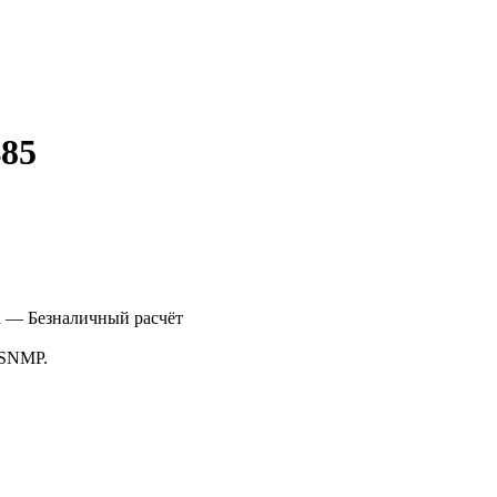
485
а
— Безналичный расчёт
 SNMP.