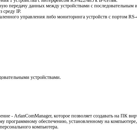
ия 1 устройства с интерфейсом RS-422/485 к IP-сетям.
ую передачу данных между устройствами с последовательным и
 среду IP.
аленного управления либо мониторинга устройств с портом RS-
довательными устройствами.
.
ение - ArlanComManager, которое позволяет создавать на ПК в
му программному обеспечению, установленному на компьютере,
 персонального компьютера.