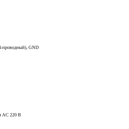
(4-проводный), GND
я AC 220 В