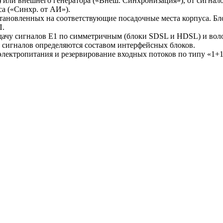
или внешнего генератора («Внеш. Синхронизация»), от сигнало
са («Синхр. от АИ»).
становленных на соответствующие посадочные места корпуса. Бл
П.
едачу сигналов Е1 по симметричным (блоки SDSL и HDSL) и воло
сигналов определяются составом интерфейсных блоков.
лектропитания и резервирование входных потоков по типу «1+1