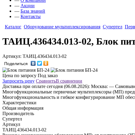
—
О компании
—
Акции
—
База знаний
—
Контакты
Каталог
Оборудование мультиплексирования
Супертел
Перв
ТАИЦ.436434.013-02, Блок пи
Артикул: ТАИЦ.436434.013-02
Поделиться
Цена по запросу
Под заказ
Запросить цену
Сравнить
В сравнении
Доставка
при оплате сегодня (06.08.2026):
Москва:
— Самовывоз
Многофункциональные первичные мультиплексоры (МП) предназн
Многофункциональность и гибкое конфигурирование МП обесп
Характеристики
Общая информация
Производитель
Супертел
Артикул
ТАИЦ.436434.013-02