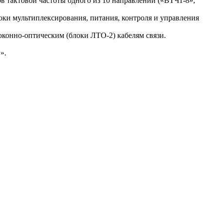
в тактовой частоты одного из 10 направлений («ВТЧ1-8»,
оки мультиплексирования, питания, контроля и управления
конно-оптическим (блоки ЛТО-2) кабелям связи.
».