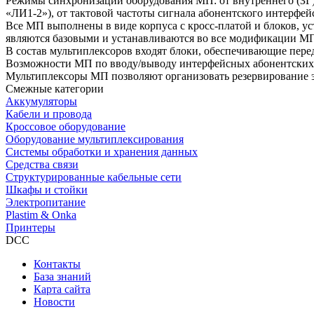
Режимы синхронизации оборудования МП: от внутреннего (ЗГ) 
«ЛИ1-2»), от тактовой частоты сигнала абонентского интерфей
Все МП выполнены в виде корпуса с кросс-платой и блоков, у
являются базовыми и устанавливаются во все модификации М
В состав мультиплексоров входят блоки, обеспечивающие пер
Возможности МП по вводу/выводу интерфейсных абонентских 
Мультиплексоры МП позволяют организовать резервирование э
Смежные категории
Аккумуляторы
Кабели и провода
Кроссовое оборудование
Оборудование мультиплексирования
Системы обработки и хранения данных
Средства связи
Структурированные кабельные сети
Шкафы и стойки
Электропитание
Plastim & Onka
Принтеры
DCC
Контакты
База знаний
Карта сайта
Новости