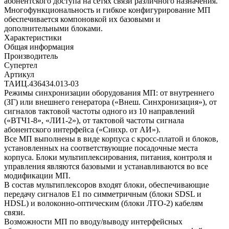
абонентского доступа на сетях связи различного назначения.
Многофункциональность и гибкое конфигурирование МП
обеспечивается компоновкой их базовыми и
дополнительными блоками.
Характеристики
Общая информация
Производитель
Супертел
Артикул
ТАИЦ.436434.013-03
Режимы синхронизации оборудования МП: от внутреннего
(ЗГ) или внешнего генератора («Внеш. Синхронизация»), от
сигналов тактовой частоты одного из 10 направлений
(«ВТЧ1-8», «ЛИ1-2»), от тактовой частоты сигнала
абонентского интерфейса («Синхр. от АИ»).
Все МП выполнены в виде корпуса с кросс-платой и блоков,
установленных на соответствующие посадочные места
корпуса. Блоки мультиплексирования, питания, контроля и
управления являются базовыми и устанавливаются во все
модификации МП.
В состав мультиплексоров входят блоки, обеспечивающие
передачу сигналов Е1 по симметричным (блоки SDSL и
HDSL) и волоконно-оптическим (блоки ЛТО-2) кабелям
связи.
Возможности МП по вводу/выводу интерфейсных