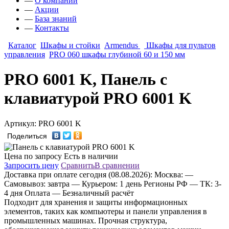
—
О компании
—
Акции
—
База знаний
—
Контакты
Каталог
Шкафы и стойки
Armendus
Шкафы для пультов
управления
PRO 060 шкафы глубиной 60 и 150 мм
PRO 6001 K, Панель с
клавиатурой PRO 6001 K
Артикул: PRO 6001 K
Поделиться
Цена по запросу
Есть в наличии
Запросить цену
Сравнить
В сравнении
Доставка
при оплате сегодня (08.08.2026):
Москва:
—
Самовывоз: завтра
— Курьером: 1 день
Регионы РФ
— ТК: 3-
4 дня
Оплата
— Безналичный расчёт
Подходит для хранения и защиты информационных
элементов, таких как компьютеры и панели управления в
промышленных машинах. Прочная структура,