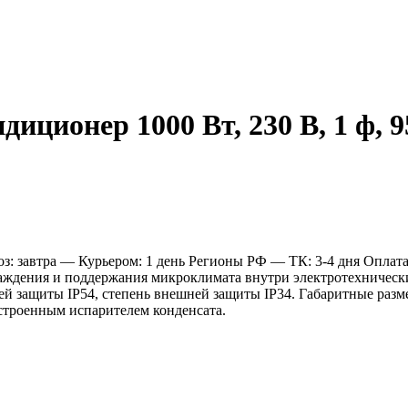
ционер 1000 Вт, 230 В, 1 ф, 
: завтра
— Курьером: 1 день
Регионы РФ
— ТК: 3-4 дня
Оплат
дения и поддержания микроклимата внутри электротехнических 
й защиты IP54, степень внешней защиты IP34. Габаритные разме
строенным испарителем конденсата.