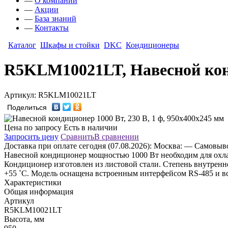
—
О компании
—
Акции
—
База знаний
—
Контакты
Каталог
Шкафы и стойки
DKC
Кондиционеры
R5KLM10021LT, Навесной конди
Артикул: R5KLM10021LT
Поделиться
Цена по запросу
Есть в наличии
Запросить цену
Сравнить
В сравнении
Доставка
при оплате сегодня (07.08.2026):
Москва:
— Самовывоз
Навесной кондиционер мощностью 1000 Вт необходим для охлаж
Кондиционер изготовлен из листовой стали. Степень внутренне
+55 ˚C. Модель оснащена встроенным интерфейсом RS-485 и в
Характеристики
Общая информация
Артикул
R5KLM10021LT
Высота, мм