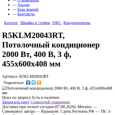
—
О компании
—
Акции
—
База знаний
—
Контакты
Каталог
Шкафы и стойки
DKC
Кондиционеры
R5KLM20043RT,
Потолочный кондиционер
2000 Вт, 400 В, 3 ф,
455х600х408 мм
Артикул: R5KLM20043RT
Поделиться
Цена по запросу
Есть в наличии
Запросить цену
Сравнить
В сравнении
Доставка
при оплате сегодня (07.08.2026):
Москва:
—
Самовывоз: завтра
— Курьером: 1 день
Регионы РФ
— ТК: 3-