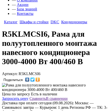
—
О компании
—
Акции
—
База знаний
—
Контакты
Каталог
Шкафы и стойки
DKC
Кондиционеры
R5KLMCSI6, Рама для
полуутопленного монтажа
навесного кондиционера
3000-4000 Вт 400/460 В
Артикул: R5KLMCSI6
Поделиться
Цена по запросу
Есть в наличии
Запросить цену
Сравнить
В сравнении
Доставка
при оплате сегодня (09.08.2026):
Москва:
—
Самовывоз: завтра
— Курьером: 1 день
Регионы РФ
— ТК: 3-