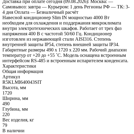
Доставка
при оплате сегодня (09.08.2026):
Москва:
—
Самовывоз: завтра
— Курьером: 1 день
Регионы РФ
— ТК: 3-
4 дня
Оплата
— Безналичный расчёт
Навесной кондиционер Slim IN мощностью 4000 Вт
необходим для охлаждения и поддержания микроклимата
внутри электротехнических шкафов. Работает от трех фаз
напряжения 400 В с частотой 50/60 Гц. Кондиционер
изготовлен из нержавеющей стали AISI316. Степень
внутренней защиты IP54, степень внешней защиты IP34.
Габаритные размеры 490 х 1720 х 220 мм. Рабочий диапазон
температур от +20 до +55 ˚C. Модель оснащена встроенным
интерфейсом RS-485 и встроенным испарителем конденсата.
Характеристики
Общая информация
Артикул
R5KLMI640043SIT
Высота, мм
1720
Ширина, мм
490
Глубина, мм
220
Вес изделия, кг
79
В наличии