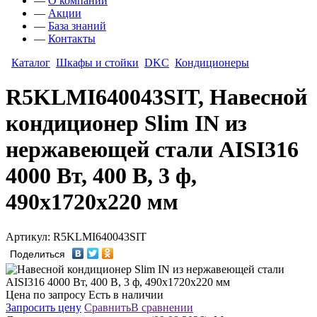
—
О компании
—
Акции
—
База знаний
—
Контакты
Каталог
Шкафы и стойки
DKC
Кондиционеры
R5KLMI640043SIT, Навесной
кондиционер Slim IN из
нержавеющей стали AISI316
4000 Вт, 400 В, 3 ф,
490x1720x220 мм
Артикул: R5KLMI640043SIT
Поделиться
Цена по запросу
Есть в наличии
Запросить цену
Сравнить
В сравнении