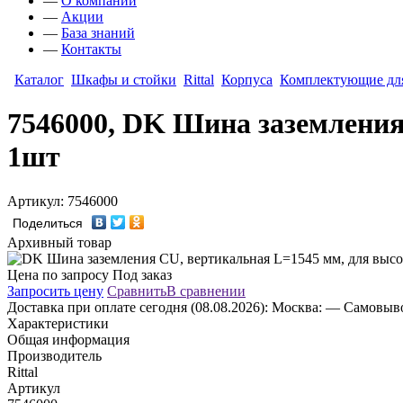
—
О компании
—
Акции
—
База знаний
—
Контакты
Каталог
Шкафы и стойки
Rittal
Корпуса
Комплектующие для
7546000, DK Шина заземления
1шт
Артикул: 7546000
Поделиться
Архивный товар
Цена по запросу
Под заказ
Запросить цену
Сравнить
В сравнении
Доставка
при оплате сегодня (08.08.2026):
Москва:
— Самовывоз
Характеристики
Общая информация
Производитель
Rittal
Артикул