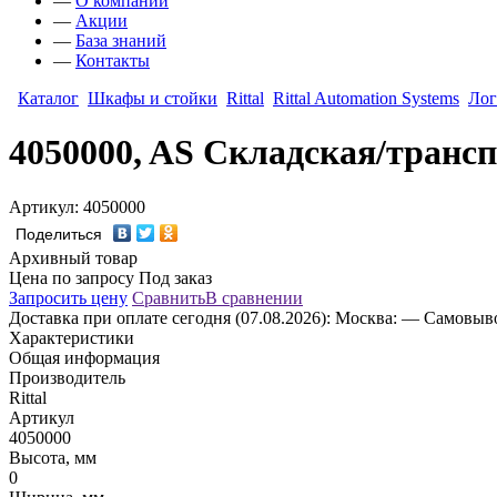
—
О компании
—
Акции
—
База знаний
—
Контакты
Каталог
Шкафы и стойки
Rittal
Rittal Automation Systems
Лог
4050000, AS Складская/транс
Артикул: 4050000
Поделиться
Архивный товар
Цена по запросу
Под заказ
Запросить цену
Сравнить
В сравнении
Доставка
при оплате сегодня (07.08.2026):
Москва:
— Самовывоз
Характеристики
Общая информация
Производитель
Rittal
Артикул
4050000
Высота, мм
0