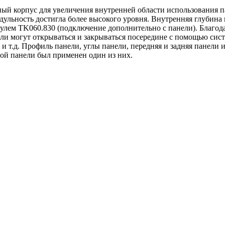
ный корпус для увеличения внутренней области использования 
льность достигла более высокого уровня. Внутренняя глубина и
дулем TK060.830 (подключение дополнительно с панели). Благ
ли могут открываться и закрываться посередине с помощью сист
 и т.д. Профиль панели, углы панели, передняя и задняя панел
той панели был применен один из них.