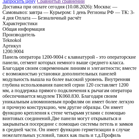
Запросить цену
Сравнить
В сравнении
Доставка
при оплате сегодня (10.08.2026):
Москва:
—
Самовывоз: завтра
— Курьером: 1 день
Регионы РФ
— ТК: 3-
4 дня
Оплата
— Безналичный расчёт
Характеристики
Общая информация
Производитель
Teknokol
Артикул
1200.9004
Панель оператора 1200-9004 с клавиатурой - это операторские
панели, сегмент которых немного выше среднего класса.
Благодаря своим современным линиям и элегантности; вместе
с возможностью установки дополнительных панелей
модульность вышла на более высокий уровень. Внутренняя
глубина использования панелей серии 120 составляет 1200
мм, а поддержка прямого подключения к рычагам оператора
обеспечивается модулем TK060.830. Благодаря своим
уникальным алюминиевым профилям он имеет более легкую
и прочную конструкцию, чем другие образцы. Он имеет
функцию крепления к стене четырьмя углами с помощью
винтовых соединений.Две панели могут открываться и
закрываться посередине с помощью системы петель и замков
в средней части. Он имеет функцию герметизации в случае
нежелательных условий, таких как пыль и т.д.Профиль