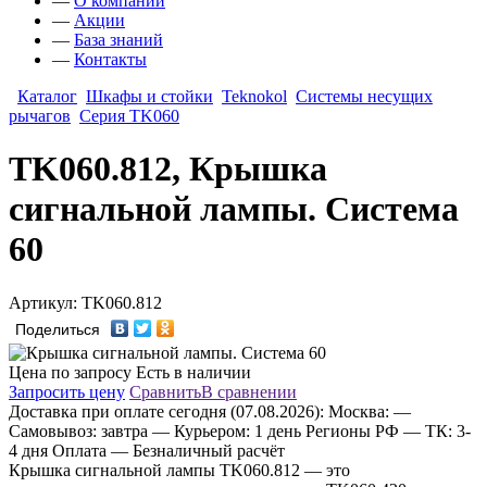
—
О компании
—
Акции
—
База знаний
—
Контакты
Каталог
Шкафы и стойки
Teknokol
Системы несущих
рычагов
Серия TK060
TK060.812, Крышка
сигнальной лампы. Система
60
Артикул: TK060.812
Поделиться
Цена по запросу
Есть в наличии
Запросить цену
Сравнить
В сравнении
Доставка
при оплате сегодня (07.08.2026):
Москва:
—
Самовывоз: завтра
— Курьером: 1 день
Регионы РФ
— ТК: 3-
4 дня
Оплата
— Безналичный расчёт
Крышка сигнальной лампы TK060.812 — это